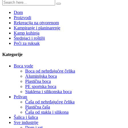
Dom
Proizvodi
Rekreacija na otvorenom
Kampiranje i planinarenje
Kamp kuhinja
Štednjaci i roštilji
Peći za ruksak
Kategorije
Boca vode
Boca od nehrđajućeg čelika
Aluminijska boca
Plastična boca
PE sportska boca
Staklena i silikonska boca
Pelivan
Čaša od nehrđajućeg čelika
Plastična čaša
Čaša od stakla i silikona
Šalica i šalica
Sve industrije
Dom i vrt