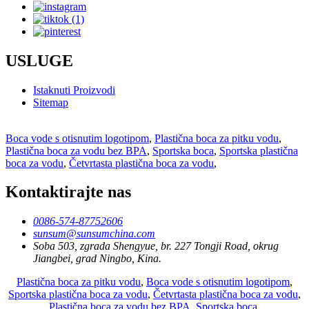
USLUGE
Istaknuti Proizvodi
Sitemap
Boca vode s otisnutim logotipom
,
Plastična boca za pitku vodu
,
Plastična boca za vodu bez BPA
,
Sportska boca
,
Sportska plastična
boca za vodu
,
Četvrtasta plastična boca za vodu
,
Kontaktirajte nas
0086-574-87752606
sunsum@sunsumchina.com
Soba 503, zgrada Shengyue, br. 227 Tongji Road, okrug
Jiangbei, grad Ningbo, Kina.
Plastična boca za pitku vodu
,
Boca vode s otisnutim logotipom
,
Sportska plastična boca za vodu
,
Četvrtasta plastična boca za vodu
,
Plastična boca za vodu bez BPA
,
Sportska boca
,