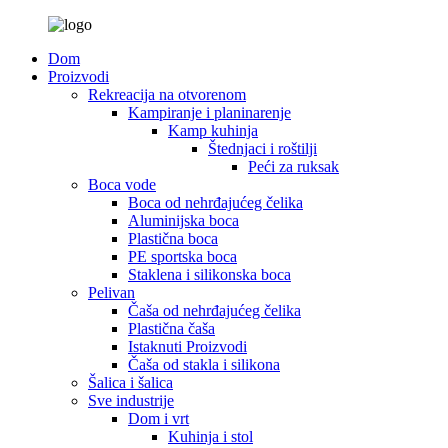
Dom
Proizvodi
Rekreacija na otvorenom
Kampiranje i planinarenje
Kamp kuhinja
Štednjaci i roštilji
Peći za ruksak
Boca vode
Boca od nehrđajućeg čelika
Aluminijska boca
Plastična boca
PE sportska boca
Staklena i silikonska boca
Pelivan
Čaša od nehrđajućeg čelika
Plastična čaša
Istaknuti Proizvodi
Čaša od stakla i silikona
Šalica i šalica
Sve industrije
Dom i vrt
Kuhinja i stol