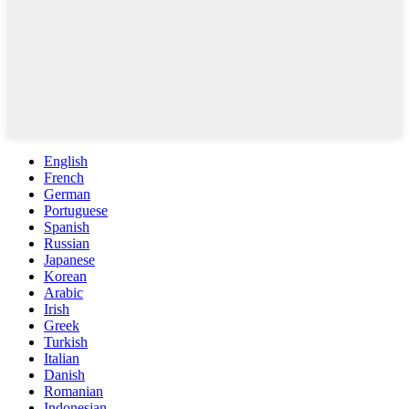
English
French
German
Portuguese
Spanish
Russian
Japanese
Korean
Arabic
Irish
Greek
Turkish
Italian
Danish
Romanian
Indonesian