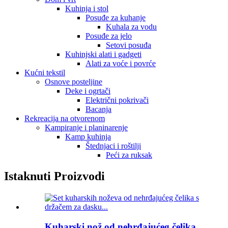
Kuhinja i stol
Posuđe za kuhanje
Kuhala za vodu
Posuđe za jelo
Setovi posuđa
Kuhinjski alati i gadgeti
Alati za voće i povrće
Kućni tekstil
Osnove posteljine
Deke i ogrtači
Električni pokrivači
Bacanja
Rekreacija na otvorenom
Kampiranje i planinarenje
Kamp kuhinja
Štednjaci i roštilji
Peći za ruksak
Istaknuti Proizvodi
Kuharski nož od nehrđajućeg čelika...