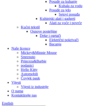
Posuđe za kuhanje
Kuhala za vodu
Posuđe za jelo
Setovi posuđa
Kuhinjski alati i gadgeti
Alati za voće i povrće
Kućni tekstil
Osnove posteljine
Deke i ogrtači
Električni pokrivači
Bacanja
Naše licence
Mickey&Minnie Mouse
Smrznuto
Princeza&Barbie
podanici
Hello Kitty
Automobili
Čovjek pauk
Vijesti
Vijesti iz industrije
O nama
Kontaktirajte nas
English