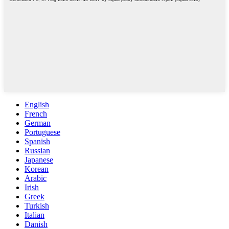
English
French
German
Portuguese
Spanish
Russian
Japanese
Korean
Arabic
Irish
Greek
Turkish
Italian
Danish