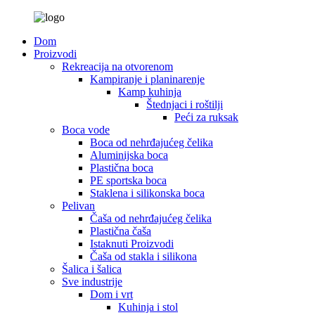
Dom
Proizvodi
Rekreacija na otvorenom
Kampiranje i planinarenje
Kamp kuhinja
Štednjaci i roštilji
Peći za ruksak
Boca vode
Boca od nehrđajućeg čelika
Aluminijska boca
Plastična boca
PE sportska boca
Staklena i silikonska boca
Pelivan
Čaša od nehrđajućeg čelika
Plastična čaša
Istaknuti Proizvodi
Čaša od stakla i silikona
Šalica i šalica
Sve industrije
Dom i vrt
Kuhinja i stol