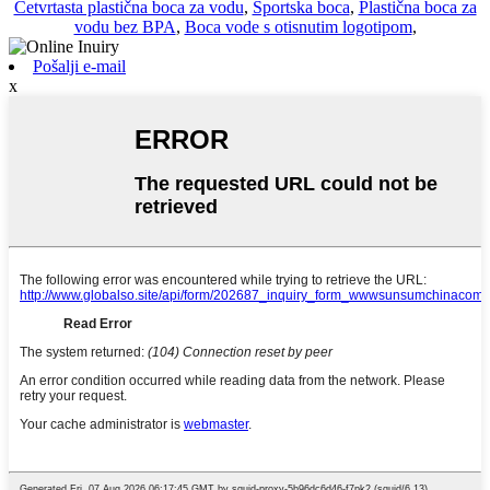
Četvrtasta plastična boca za vodu
,
Sportska boca
,
Plastična boca za
vodu bez BPA
,
Boca vode s otisnutim logotipom
,
Pošalji e-mail
x