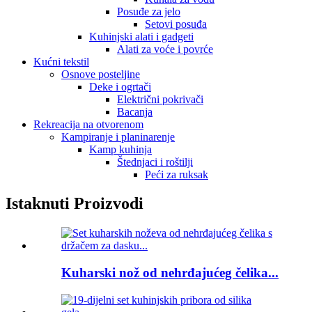
Posuđe za jelo
Setovi posuđa
Kuhinjski alati i gadgeti
Alati za voće i povrće
Kućni tekstil
Osnove posteljine
Deke i ogrtači
Električni pokrivači
Bacanja
Rekreacija na otvorenom
Kampiranje i planinarenje
Kamp kuhinja
Štednjaci i roštilji
Peći za ruksak
Istaknuti Proizvodi
Kuharski nož od nehrđajućeg čelika...