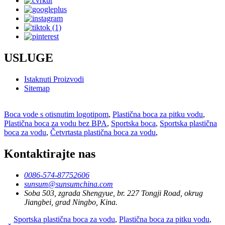
USLUGE
Istaknuti Proizvodi
Sitemap
Boca vode s otisnutim logotipom
,
Plastična boca za pitku vodu
,
Plastična boca za vodu bez BPA
,
Sportska boca
,
Sportska plastična
boca za vodu
,
Četvrtasta plastična boca za vodu
,
Kontaktirajte nas
0086-574-87752606
sunsum@sunsumchina.com
Soba 503, zgrada Shengyue, br. 227 Tongji Road, okrug
Jiangbei, grad Ningbo, Kina.
Sportska plastična boca za vodu
,
Plastična boca za pitku vodu
,