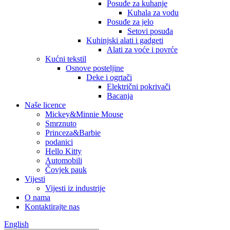
Posuđe za kuhanje
Kuhala za vodu
Posuđe za jelo
Setovi posuđa
Kuhinjski alati i gadgeti
Alati za voće i povrće
Kućni tekstil
Osnove posteljine
Deke i ogrtači
Električni pokrivači
Bacanja
Naše licence
Mickey&Minnie Mouse
Smrznuto
Princeza&Barbie
podanici
Hello Kitty
Automobili
Čovjek pauk
Vijesti
Vijesti iz industrije
O nama
Kontaktirajte nas
English