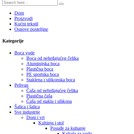
Dom
Proizvodi
Kućni tekstil
Osnove posteljine
Kategorije
Boca vode
Boca od nehrđajućeg čelika
Aluminijska boca
Plastična boca
PE sportska boca
Staklena i silikonska boca
Pelivan
Čaša od nehrđajućeg čelika
Plastična čaša
Čaša od stakla i silikona
Šalica i šalica
Sve industrije
Dom i vrt
Kuhinja i stol
Posuđe za kuhanje
Kuhala za vodu