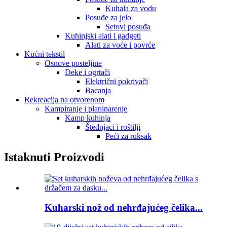
Kuhala za vodu
Posuđe za jelo
Setovi posuđa
Kuhinjski alati i gadgeti
Alati za voće i povrće
Kućni tekstil
Osnove posteljine
Deke i ogrtači
Električni pokrivači
Bacanja
Rekreacija na otvorenom
Kampiranje i planinarenje
Kamp kuhinja
Štednjaci i roštilji
Peći za ruksak
Istaknuti Proizvodi
Kuharski nož od nehrđajućeg čelika...