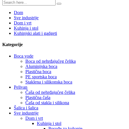
Dom
Sve industrije
Dom i vrt
Kuhinja i stol
Kuhinjski alati i gadgeti
Kategorije
Boca vode
Boca od nehrđajućeg čelika
Aluminijska boca
Plastična boca
PE sportska boca
Staklena i silikonska boca
Pelivan
Čaša od nehrđajućeg čelika
Plastična čaša
Čaša od stakla i silikona
Šalica i šalica
Sve industrije
Dom i vrt
Kuhinja i stol
Posuđe za kuhanje