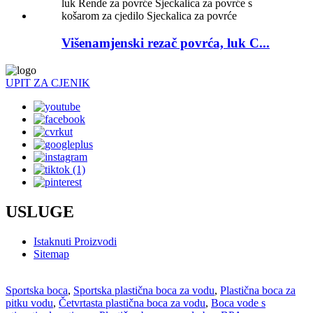
Višenamjenski rezač povrća, luk C...
UPIT ZA CJENIK
USLUGE
Istaknuti Proizvodi
Sitemap
Sportska boca
,
Sportska plastična boca za vodu
,
Plastična boca za
pitku vodu
,
Četvrtasta plastična boca za vodu
,
Boca vode s