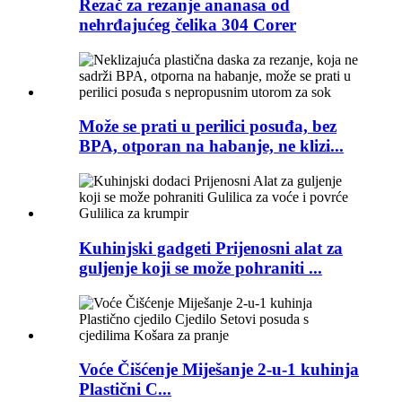
Rezač za rezanje ananasa od
nehrđajućeg čelika 304 Corer
Može se prati u perilici posuđa, bez
BPA, otporan na habanje, ne klizi...
Kuhinjski gadgeti Prijenosni alat za
guljenje koji se može pohraniti ...
Voće Čišćenje Miješanje 2-u-1 kuhinja
Plastični C...