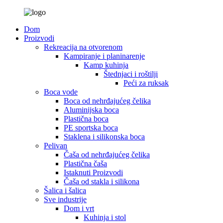
Dom
Proizvodi
Rekreacija na otvorenom
Kampiranje i planinarenje
Kamp kuhinja
Štednjaci i roštilji
Peći za ruksak
Boca vode
Boca od nehrđajućeg čelika
Aluminijska boca
Plastična boca
PE sportska boca
Staklena i silikonska boca
Pelivan
Čaša od nehrđajućeg čelika
Plastična čaša
Istaknuti Proizvodi
Čaša od stakla i silikona
Šalica i šalica
Sve industrije
Dom i vrt
Kuhinja i stol