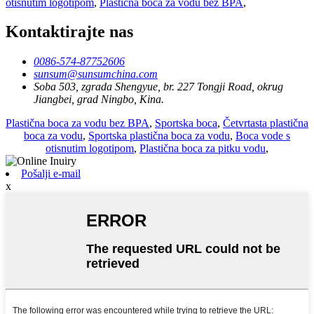
otisnutim logotipom
,
Plastična boca za vodu bez BPA
,
Kontaktirajte nas
0086-574-87752606
sunsum@sunsumchina.com
Soba 503, zgrada Shengyue, br. 227 Tongji Road, okrug
Jiangbei, grad Ningbo, Kina.
Plastična boca za vodu bez BPA
,
Sportska boca
,
Četvrtasta plastična
boca za vodu
,
Sportska plastična boca za vodu
,
Boca vode s
otisnutim logotipom
,
Plastična boca za pitku vodu
,
Pošalji e-mail
x