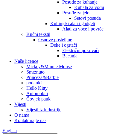
Posuđe za kuhanje
Kuhala za vodu
Posuđe za jelo
Setovi posuđa
Kuhinjski alati i gadgeti
Alati za voće i povrće
Kućni tekstil
Osnove posteljine
Deke i ogrtači
Električni pokrivači
Bacanja
Naše licence
Mickey&Minnie Mouse
Smrznuto
Princeza&Barbie
podanici
Hello Kitty
Automobili
Čovjek pauk
Vijesti
Vijesti iz industrije
O nama
Kontaktirajte nas
English