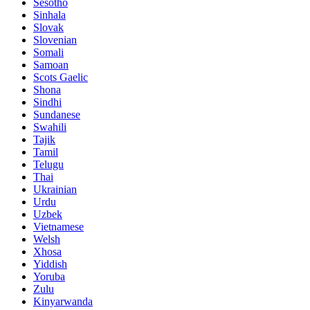
Sesotho
Sinhala
Slovak
Slovenian
Somali
Samoan
Scots Gaelic
Shona
Sindhi
Sundanese
Swahili
Tajik
Tamil
Telugu
Thai
Ukrainian
Urdu
Uzbek
Vietnamese
Welsh
Xhosa
Yiddish
Yoruba
Zulu
Kinyarwanda