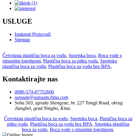
USLUGE
Istaknuti Proizvodi
Sitemap
Četvrtasta plastična boca za vodu
,
Sportska boca
,
Boca vode s
otisnutim logotipom
,
Plastična boca za pitku vodu
,
Sportska
plastična boca za vodu
,
Plastična boca za vodu bez BPA
,
Kontaktirajte nas
0086-574-87752606
sunsum@sunsumchina.com
Soba 503, zgrada Shengyue, br. 227 Tongji Road, okrug
Jiangbei, grad Ningbo, Kina.
Četvrtasta plastična boca za vodu
,
Sportska boca
,
Plastična boca za
pitku vodu
,
Plastična boca za vodu bez BPA
,
Sportska plastična
boca za vodu
,
Boca vode s otisnutim logotipom
,