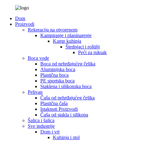
Dom
Proizvodi
Rekreacija na otvorenom
Kampiranje i planinarenje
Kamp kuhinja
Štednjaci i roštilji
Peći za ruksak
Boca vode
Boca od nehrđajućeg čelika
Aluminijska boca
Plastična boca
PE sportska boca
Staklena i silikonska boca
Pelivan
Čaša od nehrđajućeg čelika
Plastična čaša
Istaknuti Proizvodi
Čaša od stakla i silikona
Šalica i šalica
Sve industrije
Dom i vrt
Kuhinja i stol