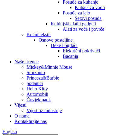
Posuđe za kuhanje
Kuhala za vodu
Posuđe za jelo
Setovi posuđa
Kuhinjski alati i gadgeti
Alati za voće i povrće
Kućni tekstil
Osnove posteljine
Deke i ogrtači
Električni pokrivači
Bacanja
Naše licence
Mickey&Minnie Mouse
Smrznuto
Princeza&Barbie
podanici
Hello Kitty
Automobili
Čovjek pauk
Vijesti
Vijesti iz industrije
O nama
Kontaktirajte nas
English