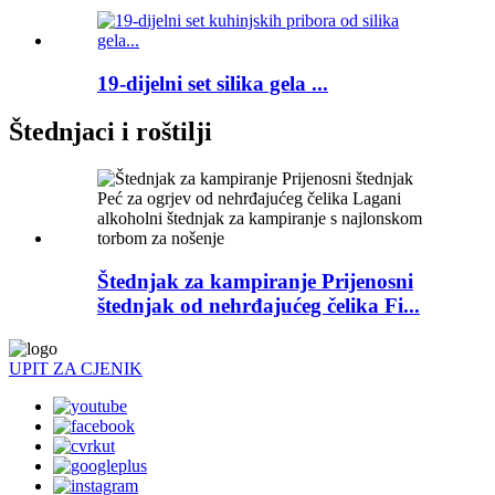
19-dijelni set silika gela ...
Štednjaci i roštilji
Štednjak za kampiranje Prijenosni
štednjak od nehrđajućeg čelika Fi...
UPIT ZA CJENIK