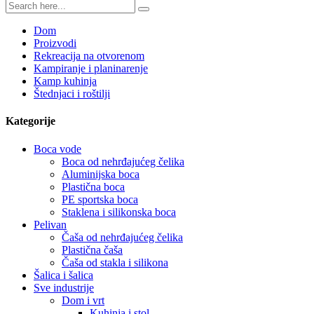
Dom
Proizvodi
Rekreacija na otvorenom
Kampiranje i planinarenje
Kamp kuhinja
Štednjaci i roštilji
Kategorije
Boca vode
Boca od nehrđajućeg čelika
Aluminijska boca
Plastična boca
PE sportska boca
Staklena i silikonska boca
Pelivan
Čaša od nehrđajućeg čelika
Plastična čaša
Čaša od stakla i silikona
Šalica i šalica
Sve industrije
Dom i vrt
Kuhinja i stol