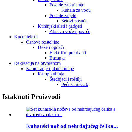
Posuđe za kuhanje
Kuhala za vodu
Posuđe za jelo
Setovi posuđa
Kuhinjski alati i gadgeti
Alati za voće i povrće
Kućni tekstil
Osnove posteljine
Deke i ogrtači
Električni pokrivači
Bacanja
Rekreacija na otvorenom
Kampiranje i planinarenje
Kamp kuhinja
Štednjaci i roštilji
Peći za ruksak
Istaknuti Proizvodi
Kuharski nož od nehrđajućeg čelika...