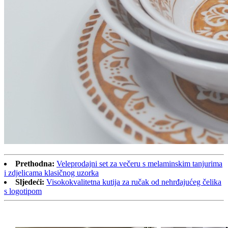
Prethodna:
Veleprodajni set za večeru s melaminskim tanjurima
i zdjelicama klasičnog uzorka
Sljedeći:
Visokokvalitetna kutija za ručak od nehrđajućeg čelika
s logotipom