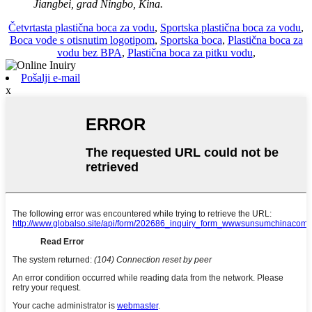
Jiangbei, grad Ningbo, Kina.
Četvrtasta plastična boca za vodu
,
Sportska plastična boca za vodu
,
Boca vode s otisnutim logotipom
,
Sportska boca
,
Plastična boca za
vodu bez BPA
,
Plastična boca za pitku vodu
,
Pošalji e-mail
x