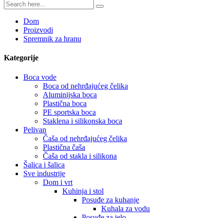
Dom
Proizvodi
Spremnik za hranu
Kategorije
Boca vode
Boca od nehrđajućeg čelika
Aluminijska boca
Plastična boca
PE sportska boca
Staklena i silikonska boca
Pelivan
Čaša od nehrđajućeg čelika
Plastična čaša
Čaša od stakla i silikona
Šalica i šalica
Sve industrije
Dom i vrt
Kuhinja i stol
Posuđe za kuhanje
Kuhala za vodu
Posuđe za jelo