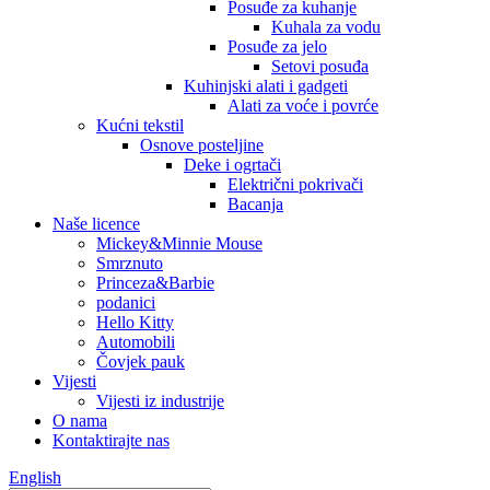
Posuđe za kuhanje
Kuhala za vodu
Posuđe za jelo
Setovi posuđa
Kuhinjski alati i gadgeti
Alati za voće i povrće
Kućni tekstil
Osnove posteljine
Deke i ogrtači
Električni pokrivači
Bacanja
Naše licence
Mickey&Minnie Mouse
Smrznuto
Princeza&Barbie
podanici
Hello Kitty
Automobili
Čovjek pauk
Vijesti
Vijesti iz industrije
O nama
Kontaktirajte nas
English