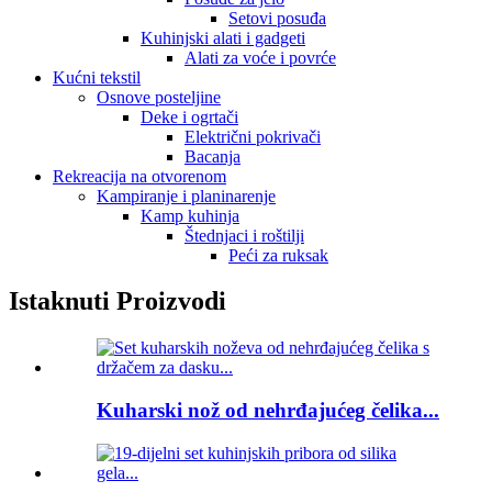
Setovi posuđa
Kuhinjski alati i gadgeti
Alati za voće i povrće
Kućni tekstil
Osnove posteljine
Deke i ogrtači
Električni pokrivači
Bacanja
Rekreacija na otvorenom
Kampiranje i planinarenje
Kamp kuhinja
Štednjaci i roštilji
Peći za ruksak
Istaknuti Proizvodi
Kuharski nož od nehrđajućeg čelika...