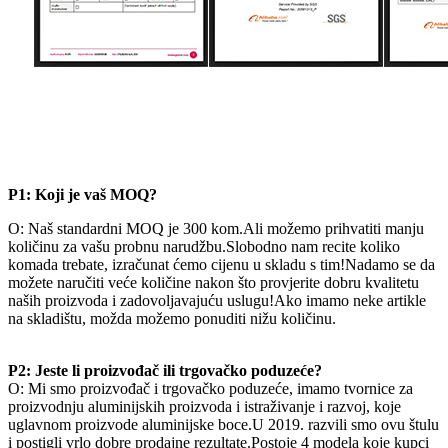
P1: Koji je vaš MOQ?
O: Naš standardni MOQ je 300 kom.Ali možemo prihvatiti manju
količinu za vašu probnu narudžbu.Slobodno nam recite koliko
komada trebate, izračunat ćemo cijenu u skladu s tim!Nadamo se da
možete naručiti veće količine nakon što provjerite dobru kvalitetu
naših proizvoda i zadovoljavajuću uslugu!Ako imamo neke artikle
na skladištu, možda možemo ponuditi nižu količinu.
P2: Jeste li proizvođač ili trgovačko poduzeće?
O: Mi smo proizvođač i trgovačko poduzeće, imamo tvornice za
proizvodnju aluminijskih proizvoda i istraživanje i razvoj, koje
uglavnom proizvode aluminijske boce.U 2019. razvili smo ovu štulu
i postigli vrlo dobre prodajne rezultate.Postoje 4 modela koje kupci