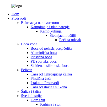
Dom
Proizvodi
Rekreacija na otvorenom
Kampiranje i planinarenje
Kamp kuhinja
Štednjaci i roštilji
Peći za ruksak
Boca vode
Boca od nehrđajućeg čelika
Aluminijska boca
Plastična boca
PE sportska boca
Staklena i silikonska boca
Pelivan
Čaša od nehrđajućeg čelika
Plastična čaša
Istaknuti Proizvodi
Čaša od stakla i silikona
Šalica i šalica
Sve industrije
Dom i vrt
Kuhinja i stol